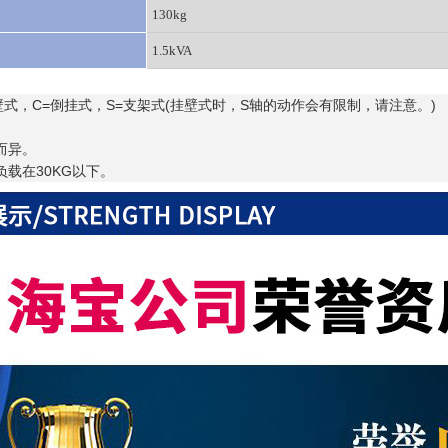
130kg
1.5kVA
挂壁式，C=倒挂式，S=支架式(挂壁式时，S轴的动作会有限制，请注意。)
。
而异。
负载在30KG以下。