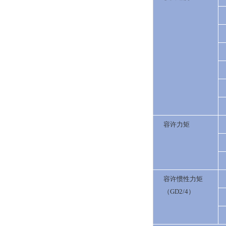
容许力矩
容许惯性力矩
（GD2/4）