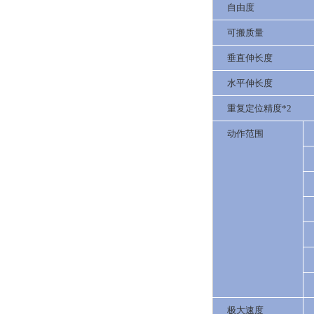
自由度
可搬质量
垂直伸长度
水平伸长度
重复定位精度*2
动作范围
极大速度