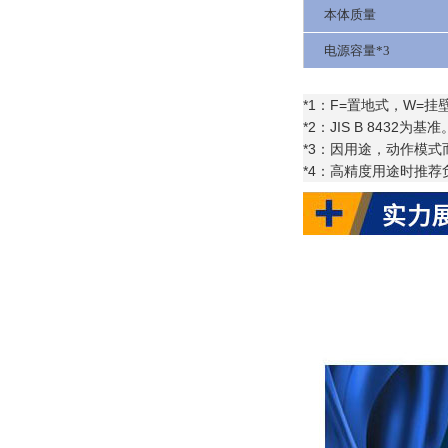
本体质量
电源容量*3
*1：F=置地式，W=
*2：JIS B 8432为基准
*3：因用途，动作模式
*4：高精度用途时推荐