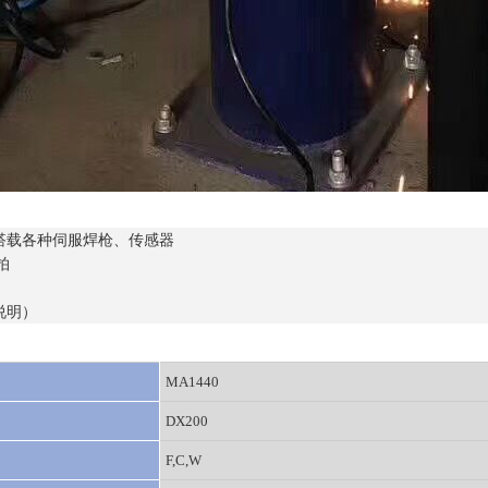
可搭载各种伺服焊枪、传感器
拍
说明）
MA1440
DX200
F,C,W