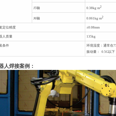
2
J5
轴
0.38kg
·
m
2
J6
轴
0.061kg
·
m
复定位精度
±
0.08mm
器人质量
135kg
装条件
环境湿度：通常在
7
振动量：
0.5G
以下
器人焊接案例：