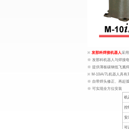
※
发那科焊接机器人
采用
※ 发那科机器人与焊接
※ 提供薄板碳钢低飞溅
※ M-10iA/7L机器
※ 自带焊头修正、再起
※ 可实现全方位安装
机
控
安
可