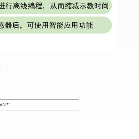
；
iA/7L