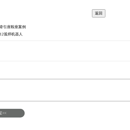
牵引座鞍座案例
iA/12弧焊机器人
<<