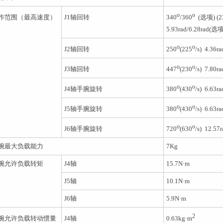
o
o
作范围（最高速度）
J1
轴回转
340
/360
(
选项
) (
5.93rad/6.28rad(
选
o
o
J2
轴回转
250
(225
/s)
4.36ra
o
o
J3
轴回转
447
(230
/s)
7.80ra
o
o
J4
轴手腕旋转
380
(430
/s)
6.63ra
o
o
J5
轴手腕旋转
380
(430
/s)
6.63ra
o
o
J6
轴手腕旋转
720
(630
/s)
12.57r
腕最大负载能力
7Kg
腕允许负载转矩
J4
轴
15.7N
·
m
J5
轴
10.1N
·
m
J6
轴
5.9N
·
m
2
腕允许负载转动惯量
J4
轴
0.63kg
·
m