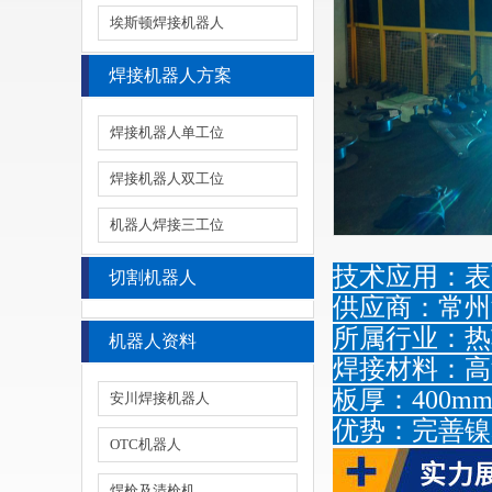
埃斯顿焊接机器人
焊接机器人方案
焊接机器人单工位
焊接机器人双工位
机器人焊接三工位
技术应用：表
切割机器人
供应商：常州
所属行业：热
机器人资料
焊接材料：高
板厚：400m
安川焊接机器人
优势：完善镍
OTC机器人
焊枪及清枪机