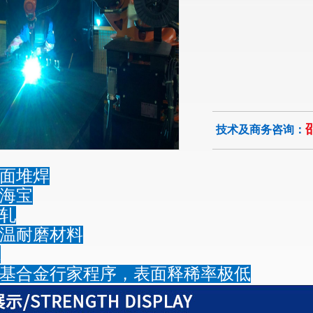
邵
技术及商务咨询：
面堆焊
海宝
轧
温耐磨材料
m
基合金行家程序，表面释稀率极低