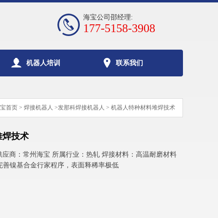
海宝公司邵经理:
177-5158-3908
机器人培训
联系我们
宝首页
>
焊接机器人
>
发那科焊接机器人
> 机器人特种材料堆焊技术
堆焊技术
供应商：常州海宝 所属行业：热轧 焊接材料：高温耐磨材料
势：完善镍基合金行家程序，表面释稀率极低