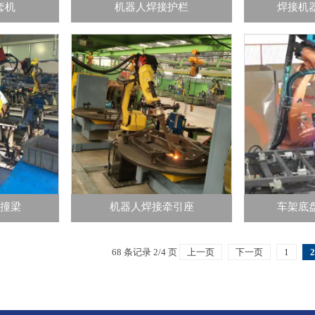
套机
机器人焊接护栏
焊接机
撞梁
机器人焊接牵引座
车架底
68 条记录 2/4 页
上一页
下一页
1
2